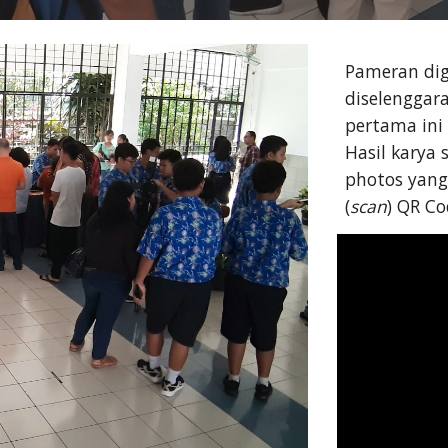
Pameran dig
diselenggar
pertama ini
Hasil karya 
photos yang
(
scan
) QR Co